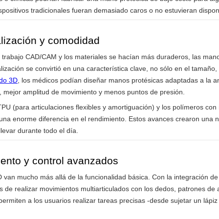
positivos tradicionales fueran demasiado caros o no estuvieran dispon
lización y comodidad
e trabajo CAD/CAM y los materiales se hacían más duraderos, las man
zación se convirtió en una característica clave, no sólo en el tamaño, s
do 3D
, los médicos podían diseñar manos protésicas adaptadas a la an
 mejor amplitud de movimiento y menos puntos de presión.
U (para articulaciones flexibles y amortiguación) y los polímeros con 
n una enorme diferencia en el rendimiento. Estos avances crearon una 
levar durante todo el día.
iento y control avanzados
an mucho más allá de la funcionalidad básica. Con la integración de 
 realizar movimientos multiarticulados con los dedos, patrones de a
permiten a los usuarios realizar tareas precisas -desde sujetar un lápi