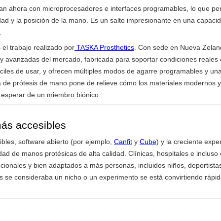
nan ahora con microprocesadores e interfaces programables, lo que perm
dad y la posición de la mano. Es un salto impresionante en una capacid
.
el trabajo realizado por
TASKA Prosthetics
. Con sede en Nueva Zelan
y avanzadas del mercado, fabricada para soportar condiciones reales co
ciles de usar, y ofrecen múltiples modos de agarre programables y una
 de prótesis de mano pone de relieve cómo los materiales modernos y e
n esperar de un miembro biónico.
ás accesibles
les, software abierto (por ejemplo,
Canfit
y
Cube
) y la creciente exp
idad de manos protésicas de alta calidad. Clínicas, hospitales e inclus
ncionales y bien adaptados a más personas, incluidos niños, deportist
 se consideraba un nicho o un experimento se está convirtiendo rápid