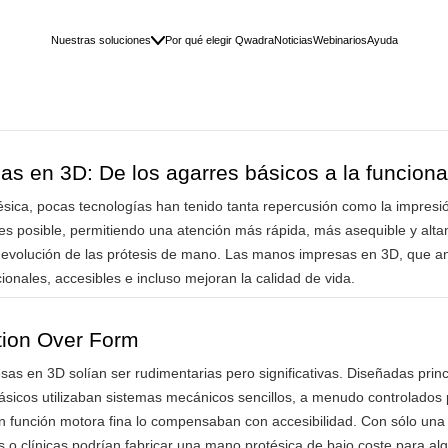
Nuestras soluciones
Por qué elegir Qwadra
Noticias
Webinarios
Ayuda
as en 3D: De los agarres básicos a la funcion
tésica, pocas tecnologías han tenido tanta repercusión como la impresi
e es posible, permitiendo una atención más rápida, más asequible y al
 evolución de las prótesis de mano. Las manos impresas en 3D, que an
onales, accesibles e incluso mejoran la calidad de vida.
tion Over Form
as en 3D solían ser rudimentarias pero significativas. Diseñadas pri
 básicos utilizaban sistemas mecánicos sencillos, a menudo controlados
en función motora fina lo compensaban con accesibilidad. Con sólo u
s o clínicas podrían fabricar una mano protésica de bajo coste para alg