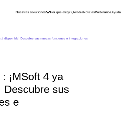
Nuestras soluciones
Por qué elegir Qwadra
Noticias
Webinarios
Ayuda
á disponible! Descubre sus nuevas funciones e integraciones
 ¡MSoft 4 ya
e! Descubre sus
es e