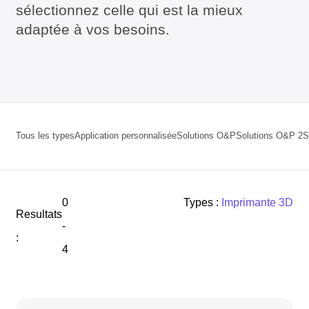
sélectionnez celle qui est la mieux
adaptée à vos besoins.
Tous les types
Application personnalisée
Solutions O&P
Solutions O&P 2
S
0
Types :
Imprimante 3D
Resultats
-
:
4