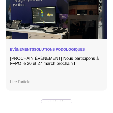
EVÈNEMENTS
SOLUTIONS PODOLOGIQUES
[PROCHAIN ÉVÉNEMENT] Nous participons à
FFPO le 26 et 27 march prochain !
Lire l'article
←
1
2
3
4
5
6
→