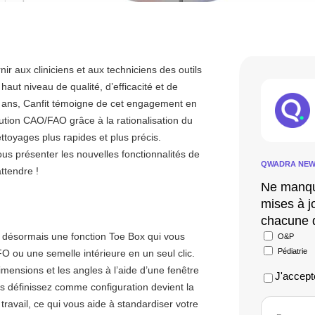
r aux cliniciens et aux techniciens des outils
 haut niveau de qualité, d’efficacité et de
0 ans, Canfit témoigne de cet engagement en
ution CAO/FAO grâce à la rationalisation du
ttoyages plus rapides et plus précis.
us présenter les nouvelles fonctionnalités de
QWADRA NEW
ttendre !
Ne manqu
mises à jo
chacune d
z désormais une fonction Toe Box qui vous
Sans
O&P
titre
Pédiatrie
ou une semelle intérieure en un seul clic.
mensions et les angles à l’aide d’une fenêtre
J'accepte
s définissez comme configuration devient la
travail, ce qui vous aide à standardiser votre
newsletter